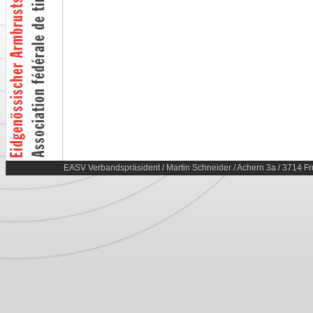
EASV Verbandspräsident / Martin Schneider / Achern 3a / 3714 Fr