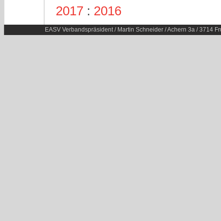
2017
:
2016
EASV Verbandspräsident / Martin Schneider / Achern 3a / 3714 Fr