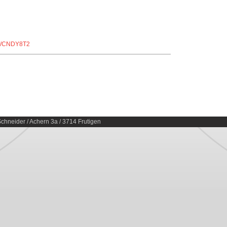
/r/CNDY8T2
chneider / Achern 3a / 3714 Frutigen