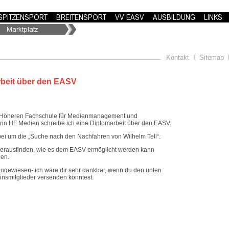
Kontakt
I
Sitemap
beit über den EASV
r Höheren Fachschule für Medienmanagement und
erin HF Medien schreibe ich eine Diplomarbeit über den EASV.
bei um die „Suche nach den Nachfahren von Wilhelm Tell“.
 herausfinden, wie es dem EASV ermöglicht werden kann
den.
 angewiesen- ich wäre dir sehr dankbar, wenn du den unten
insmitglieder versenden könntest.