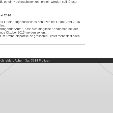
t, ob ein Nachwuchskonzept erstellt werden soll. Dieser
st 2016
tur für ein Eidgenössisches Schützenfest für das Jahr 2016
fen.
dringender Aufruf, dass sich mögliche Kandidaten bei der
Ende Oktober 2013 melden sollen.
 im Armbrustsport keine grösseren Fester mehr stattfinden
chneider / Achern 3a / 3714 Frutigen