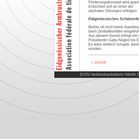
Förderungskonzept wird geprüf
Entscheid soll an einer der
nächsten Sitzungen erfolgen.
Eidgenössisches Schützenfe
Bisher ist noch keine Kandida
beim Zentralkomitée eingetrof
Aus diesem Grund erfolgt ein 
Präsidentin Gaby Nägeli bis 
Es wäre wirklich schade, wenn
würden.
« Zurück
EASV Verbandspräsident / Martin S