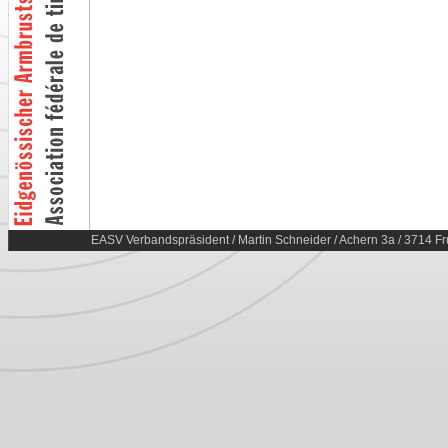
EASV Verbandspräsident / Martin Schneider / Achern 3a / 3714 Fr