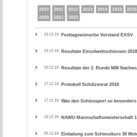
2010
2011
2012
2013
2014
2015
2016
2020
2021
2022
23.12.18
Festtagswünsche Vorstand EASV
23.12.18
Resultate Einzelwettschiessen 201
20.12.18
Resultate der 2. Runde MM Nachw
17.12.18
Protokoll Schützenrat 2018
17.12.18
Was den Schiessport so besonders
10.12.18
NAWU Mannschaftsmeisterschaft 1
05.12.18
Einladung zum Schiesskurs 30 Met