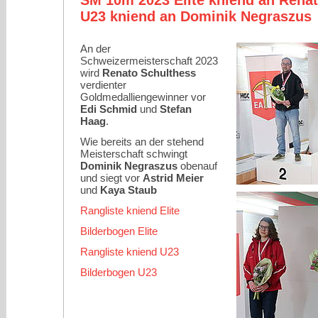
SM 10m 2023 Elite kniend an Renat
U23 kniend an Dominik Negraszus
An der
Schweizermeisterschaft 2023
wird
Renato Schulthess
verdienter
Goldmedalliengewinner vor
Edi Schmid
und
Stefan
Haag
.
Wie bereits an der stehend
Meisterschaft schwingt
Dominik Negraszus
obenauf
und siegt vor
Astrid Meier
und
Kaya Staub
Rangliste kniend Elite
Bilderbogen Elite
Rangliste kniend U23
Bilderbogen U23