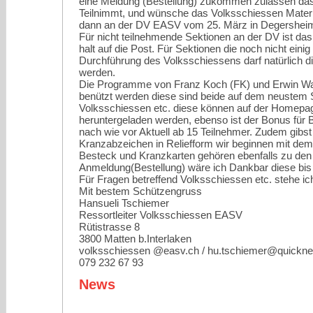
eine Meldung (Bestellung) zukommen zulassen da
Teilnimmt, und wünsche das Volksschiessen Materia
dann an der DV EASV vom 25. März in Degershei
Für nicht teilnehmende Sektionen an der DV ist das
halt auf die Post. Für Sektionen die noch nicht einig
Durchführung des Volksschiessens darf natürlich di
werden.
Die Programme von Franz Koch (FK) und Erwin W
benützt werden diese sind beide auf dem neustem
Volksschiessen etc. diese können auf der Homep
heruntergeladen werden, ebenso ist der Bonus für B
nach wie vor Aktuell ab 15 Teilnehmer. Zudem gibst
Kranzabzeichen in Reliefform wir beginnen mit de
Besteck und Kranzkarten gehören ebenfalls zu de
Anmeldung(Bestellung) wäre ich Dankbar diese bis 
Für Fragen betreffend Volksschiessen etc. stehe ic
Mit bestem Schützengruss
Hansueli Tschiemer
Ressortleiter Volksschiessen EASV
Rütistrasse 8
3800 Matten b.Interlaken
volksschiessen @easv.ch / hu.tschiemer@quickne
079 232 67 93
News