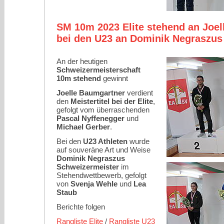
SM 10m 2023 Elite stehend an Joel
bei den U23 an Dominik Negraszus
An der heutigen
Schweizermeisterschaft
10m stehend
gewinnt
Joelle Baumgartner
verdient
den
Meistertitel bei der Elite
,
gefolgt vom überraschenden
Pascal Nyffenegger
und
Michael Gerber
.
Bei den
U23 Athleten
wurde
auf souveräne Art und Weise
Dominik Negraszus
Schweizermeister
im
Stehendwettbewerb, gefolgt
von
Svenja Wehle
und
Lea
Staub
Berichte folgen
Rangliste Elite
/
Rangliste U23