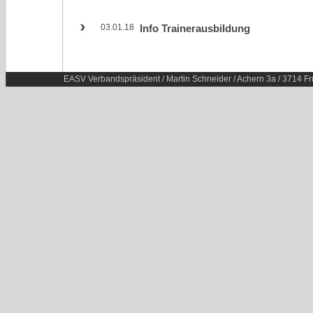
03.01.18
Info Trainerausbildung
EASV Verbandspräsident / Martin Schneider / Achern 3a / 3714 Fr