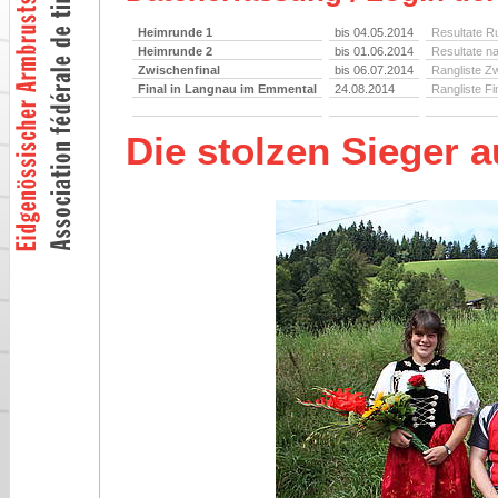
Heimrunde 1
bis 04.05.2014
Resultate R
Heimrunde 2
bis 01.06.2014
Resultate n
Zwischenfinal
bis 06.07.2014
Rangliste Zw
Final in Langnau im Emmental
24.08.2014
Rangliste Fi
Die stolzen Sieger 