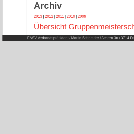
Archiv
2013
|
2012
|
2011
|
2010
|
2009
Übersicht Gruppenmeisterscha
EASV Verbandspräsident / Martin Schneider / Achern 3a / 3714 Fr