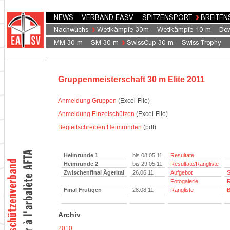
Gruppenmeisterschaft 30 m Elite 2011
Anmeldung Gruppen
(Excel-File)
Anmeldung Einzelschützen
(Excel-File)
Begleitschreiben Heimrunden
(pdf)
Heimrunde 1
bis 08.05.11
Resultate
Heimrunde 2
bis 29.05.11
Resultate/Rangliste
Zwischenfinal Ägerital
26.06.11
Aufgebot
S
Fotogalerie
R
Final Frutigen
28.08.11
Rangliste
B
Archiv
2010