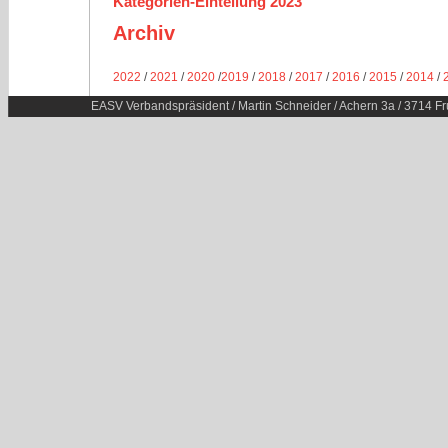
Kategorien-Einteilung 2023
Archiv
2022
/
2021
/
2020
/
2019
/
2018
/
2017
/
2016
/
2015
/
2014
/
EASV Verbandspräsident / Martin Schneider / Achern 3a / 3714 Fr