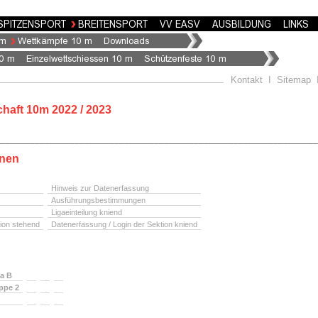
Kontakt
I
Sitemap
haft 10m 2022 / 2023
________________________________________________________________
onen
Hinweis zur Datenerfassung
Ausführungsbestimmungen
Ligaeinteilung kniend
ion stehend
Datenerfassung / Login der Sektion kniend
ga B
ppe 2