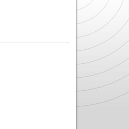
__________________________________