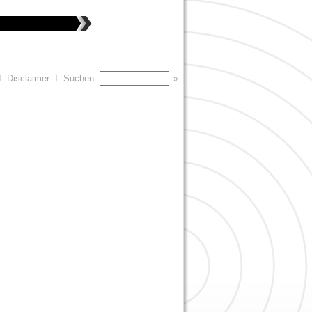
I
Disclaimer
I
Suchen
_______________________________