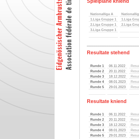
Spielpläne kniend
Nationalliga A
Nationalli
1.Liga Gruppe 1
1.Liga Gru
2.Liga Gruppe 1
2.Liga Gru
3.Liga Gruppe 1
________________________
Resultate stehend
Runde 1
06.11.2022
Resul
Runde 2
20.11.2022
Resul
Runde 3
18.12.2022
Resul
Runde 4
08.01.2023
Resul
Runde 5
29.01.2023
Resul
Resultate kniend
Runde 1
06.11.2022
Resul
Runde 2
20.11.2022
Resul
Runde 3
18.12.2022
Resul
Runde 4
08.01.2023
Resul
Runde 5
29.01.2023
Resul