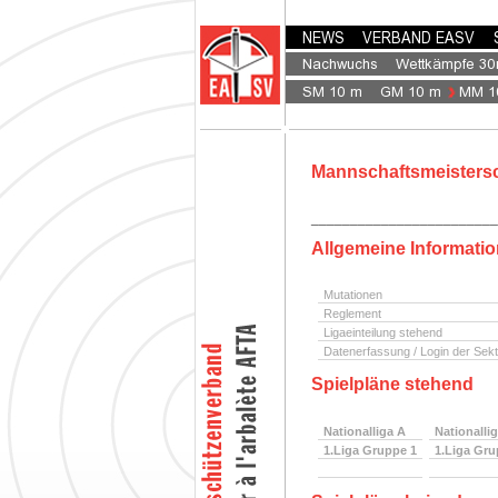
Mannschaftsmeistersc
________________________
Allgemeine Informati
Mutationen
Reglement
Ligaeinteilung stehend
Datenerfassung / Login der Sekt
Spielpläne stehend
Nationalliga A
Nationalli
1.Liga Gruppe 1
1.Liga Gru