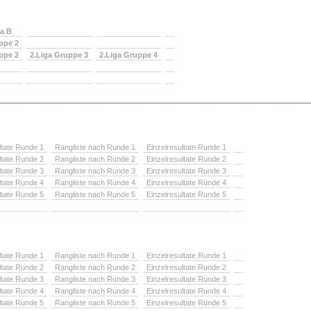
ga B
ppe 2
ppe 2
2.Liga Gruppe 3
2.Liga Gruppe 4
________________________________________________________________
tate Runde 1
Rangliste nach Runde 1
Einzelresultate Runde 1
tate Runde 2
Rangliste nach Runde 2
Einzelresultate Runde 2
tate Runde 3
Rangliste nach Runde 3
Einzelresultate Runde 3
tate Runde 4
Rangliste nach Runde 4
Einzelresultate Runde 4
tate Runde 5
Rangliste nach Runde 5
Einzelresultate Runde 5
tate Runde 1
Rangliste nach Runde 1
Einzelresultate Runde 1
tate Runde 2
Rangliste nach Runde 2
Einzelresultate Runde 2
tate Runde 3
Rangliste nach Runde 3
Einzelresultate Runde 3
tate Runde 4
Rangliste nach Runde 4
Einzelresultate Runde 4
tate Runde 5
Rangliste nach Runde 5
Einzelresultate Runde 5