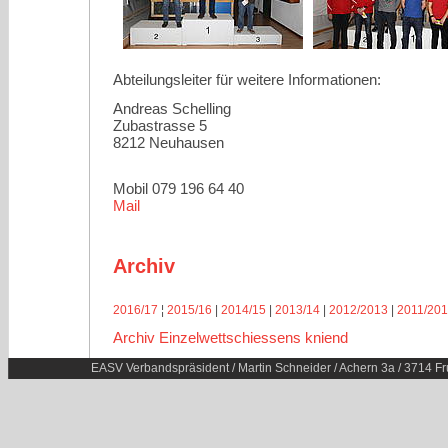
Abteilungsleiter für weitere Informationen:
Andreas Schelling
Zubastrasse 5
8212 Neuhausen
Mobil 079 196 64 40
Mail
Archiv
2016/17
¦
2015/16
|
2014/15
|
2013/14
|
2012/2013
|
2011/20
Archiv Einzelwettschiessens kniend
EASV Verbandspräsident / Martin Schneider / Achern 3a / 3714 Fr