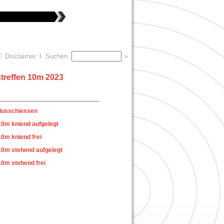
I
Disclaimer
I
Suchen
reffen 10m 2023
_____________________________
lusschiessen
0m kniend aufgelegt
0m kniend frei
0m stehend aufgelegt
0m stehend frei