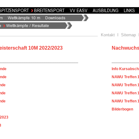
Kontakt
I
Sitemap
sterschaft 10M 2022/2023
Nachwuchst
____________________________________
____________
unde
Info Kursabsch
unde
NAWU Treffen 1
nde
NAWU Treffen 1
nde
NAWU Treffen 1
nde
NAWU Treffen 1
Bilderbogen
 2023
3