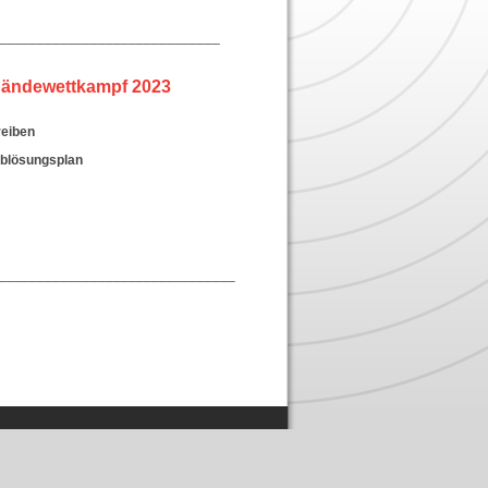
_____________________________
ändewettkampf 2023
eiben
blösungsplan
_______________________________