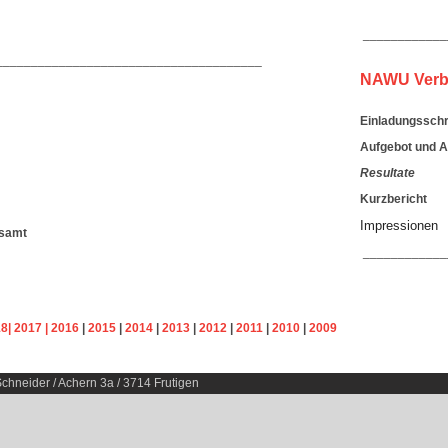
____________
______________________________________
NAWU Verb
Einladungsschr
Aufgebot und A
Resultate
Kurzbericht
Impressionen
esamt
____________
8|
2017 |
2016
|
2015
|
2014
|
2013
|
2012
|
2011
|
2010
|
2009
chneider / Achern 3a / 3714 Frutigen