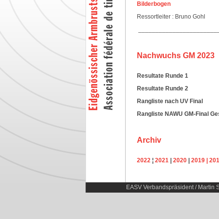
Bilderbogen
Ressortleiter : Bruno Gohl
_______________________
Nachwuchs GM 2023
Resultate Runde 1
Resultate Runde 2
Rangliste nach UV Final
Rangliste NAWU GM-Final G
Archiv
2022
¦
2021
|
2020
|
2019
|
201
EASV Verbandspräsident / Martin S